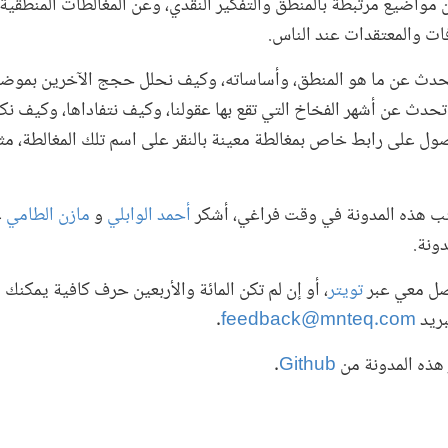
واضيع مرتبطة بالمنطق والتفكير النقدي، وعن المغالطات المنطقية ا
فات والمعتقدات عند الناس.
دث عن ما هو المنطق، وأساساته، وكيف نحلل حجج الآخرين بموض
حدث عن أشهر الفخاخ التي تقع بها عقولنا، وكيف نتفاداها، وكيف 
ول على رابط خاص بمغالطة معينة بالنقر على اسم تلك المغالطة، مثل
ب هذه المدونة في وقت فراغي، أشكر
أحمد الوابلي
و
مازن الطامي
ع
دونة.
اصل معي عبر
تويتر
، أو إن لم تكن المائة والأربعين حرف كافية يمكنك 
بريد
feedback@mnteq.com
.
هذه المدونة من
Github
.